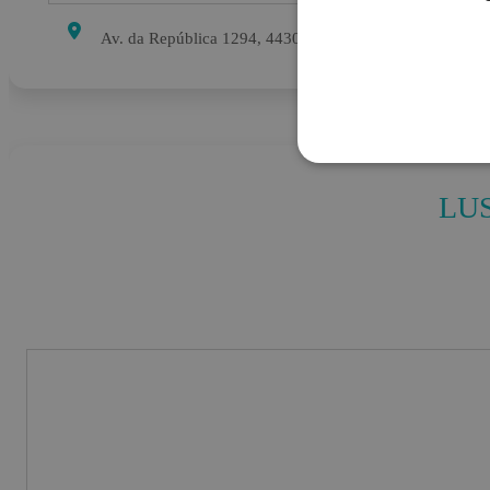
Av. da República 1294, 4430-192 Vila Nova de Gaia
LU