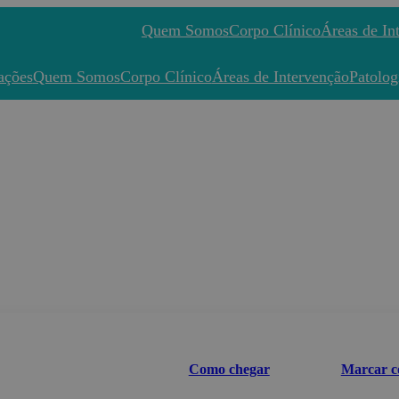
Quem Somos
Corpo Clínico
Áreas de In
ações
Quem Somos
Corpo Clínico
Áreas de Intervenção
Patolog
Como chegar
Marcar c