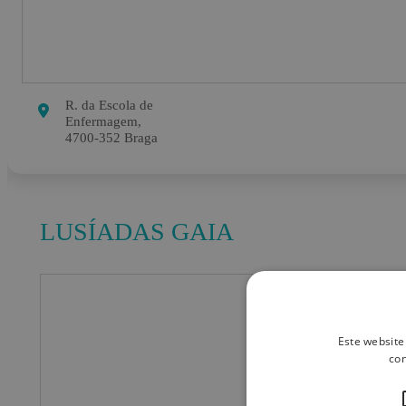
R. da Escola de
Enfermagem,
4700-352 Braga
LUSÍADAS GAIA
Este website
con