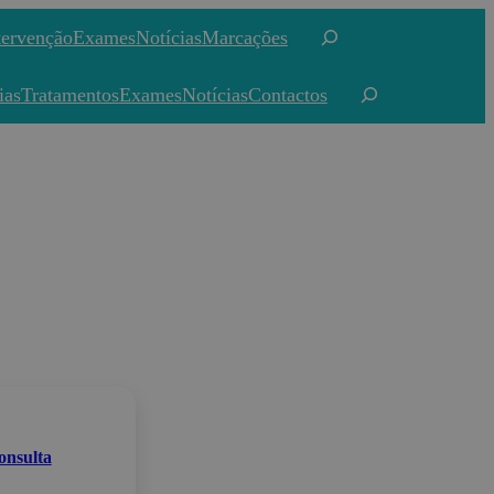
Pesquisar
tervenção
Exames
Notícias
Marcações
Pesquisar
ias
Tratamentos
Exames
Notícias
Contactos
onsulta