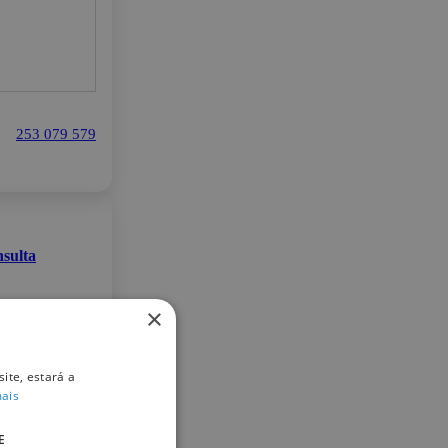
253 079 579
sulta
×
ite, estará a
mais
E