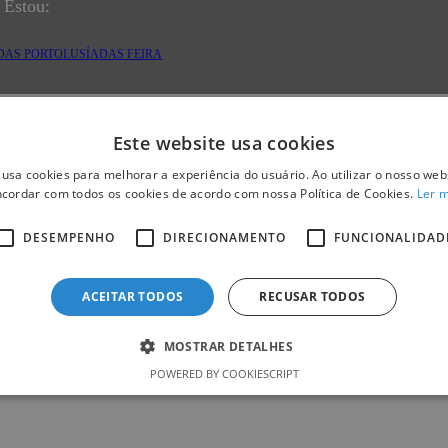
 Estou:
DAS PORTO
LUSÍADAS FEIRA
Este website usa cookies
 usa cookies para melhorar a experiência do usuário. Ao utilizar o nosso webs
cordar com todos os cookies de acordo com nossa Política de Cookies.
Ler 
DESEMPENHO
DIRECIONAMENTO
FUNCIONALIDAD
versidade do Porto.
ACEITAR TODOS
RECUSAR TODOS
EPE.
MOSTRAR DETALHES
POWERED BY COOKIESCRIPT
. João (CHSJ), EPE