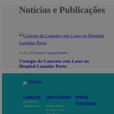
Notícias e Publicações
Set 28, 2023
|
Catarata
, 
Cirurgia Refrativa
Cirurgia da Catarata com Laser no
Hospital Lusíadas Porto
Contactos
Onde Estamos
Política
961 158 725
Privacidade
info@oftaline.pt
Apartado 055007
EC Galiza – Porto