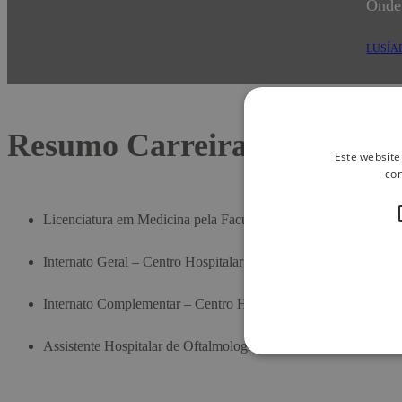
Onde
LUSÍA
Resumo Carreira
Este website
con
​​​​​​​Licenciatura em Medicina pela Faculdade de Medicina da Uni
Internato Geral – Centro Hospitalar de Vila Nova de Gaia.
Internato Complementar – Centro Hospitalar S. João (CHSJ), 
Assistente Hospitalar de Oftalmologia no Centro Hospitalar S