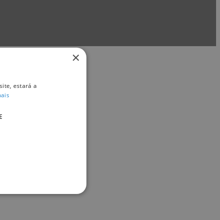
×
ite, estará a
mais
E