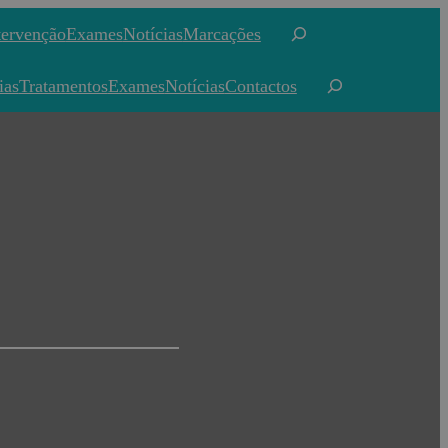
Pesquisar
tervenção
Exames
Notícias
Marcações
Pesquisar
ias
Tratamentos
Exames
Notícias
Contactos