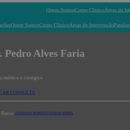
Quem Somos
Corpo Clínico
Áreas de In
ações
Quem Somos
Corpo Clínico
Áreas de Intervenção
Patolog
. Pedro Alves Faria
a médica e cirurgica
CAR CONSULTA
 Estou:
LUSÍADAS PORTO
LUSÍADAS FEIRA