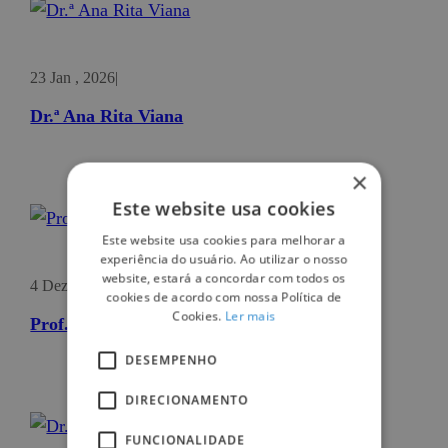
23 Jan , 2026
|
Dr.ª Ana Rita Viana
×
Este website usa cookies
Este website usa cookies para melhorar a
experiência do usuário. Ao utilizar o nosso
website, estará a concordar com todos os
4 Dez , 2024
|
cookies de acordo com nossa Política de
Cookies.
Ler mais
Prof. Dr. André S. Ferreira
DESEMPENHO
DIRECIONAMENTO
FUNCIONALIDADE