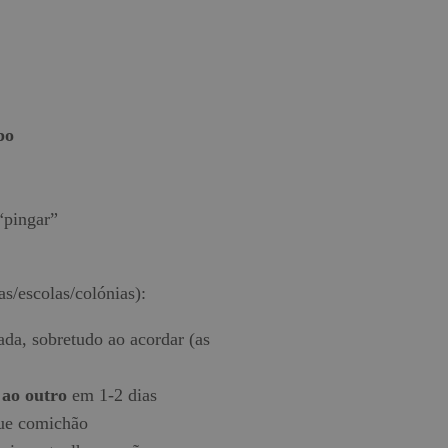
po
“pingar”
as/escolas/colónias):
da, sobretudo ao acordar (as
 ao outro
em 1-2 dias
que comichão