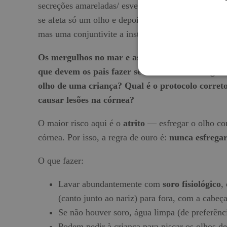
secreções amareladas/ esverdeadas, dor importante, 
se afeta só um olho e depois “salta” para o outro —
mas uma conjuntivite a instalar-se por cima da irri
Os mergulhos no mar e as brincadeiras na arei
que devem os pais fazer se entrar areia ou água
olho de uma criança? Qual é o protocolo corret
causar lesões na córnea?
O maior risco aqui é o
atrito
— esfregar o olho com
córnea. Por isso, a regra de ouro é:
nunca esfrega
O que fazer:
Lavar abundantemente com
soro fisiológico
,
(canto junto ao nariz) para fora, com a cabeça
Se não houver soro, água limpa (de preferênci
Podem pedir à criança para piscar os olhos d