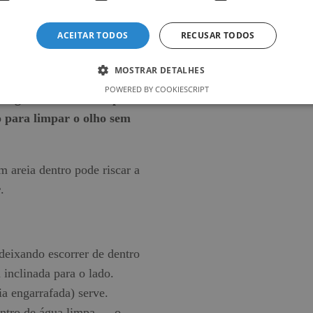
sensibilidade forte à luz, ou
 aí já pode não ser só o cloro,
ACEITAR TODOS
RECUSAR TODOS
tação.
MOSTRAR DETALHES
a também trazem riscos. O
POWERED BY COOKIESCRIPT
 salgada diretamente para o
o para limpar o olho sem
 areia dentro pode riscar a
r
.
 deixando escorrer de dentro
 inclinada para o lado.
a engarrafada) serve.
entro de água limpa — o