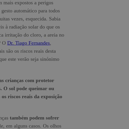
m mais expostos a perigos
um gesto automático para todos
muitas vezes, esquecida. Sabia
is à radiação solar do que os
 irritação do cloro, a areia no
s? O
Dr. Tiago Fernandes
,
s são os riscos reais desta
 que este verão seja sinónimo
as crianças com protetor
s. O sol pode queimar ou
os riscos reais da exposição
anças
também podem sofrer
le, em alguns casos. Os olhos