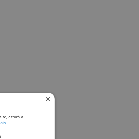
×
ite, estará a
mais
E