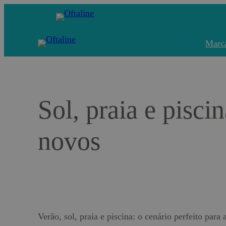
Saltar
para
o
Marc
conteúdo
Sol, praia e pisc
novos
Verão, sol, praia e piscina: o cenário perfeito para