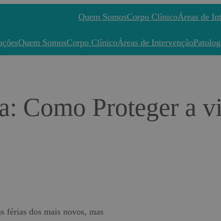
Quem Somos
Corpo Clínico
Áreas de In
ações
Quem Somos
Corpo Clínico
Áreas de Intervenção
Patolog
ina: Como Proteger a v
 as férias dos mais novos, mas