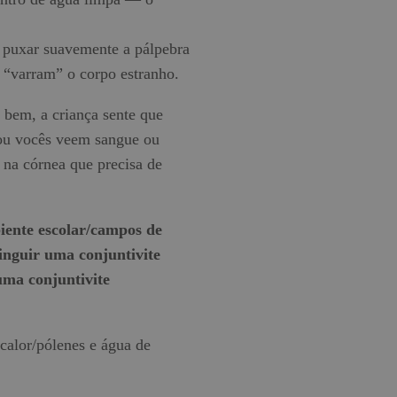
 puxar suavemente a pálpebra
s “varram” o corpo estranho.
r bem, a criança sente que
, ou vocês veem sangue ou
 na córnea que precisa de
biente escolar/campos de
tinguir uma conjuntivite
 uma conjuntivite
/calor/pólenes e água de
.