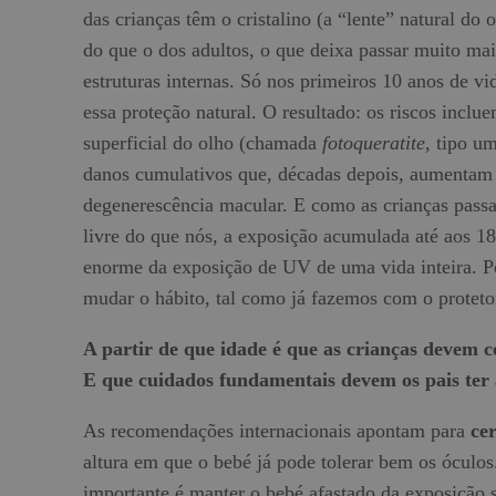
das crianças têm o cristalino (a “lente” natural do
do que o dos adultos, o que deixa passar muito ma
estruturas internas. Só nos primeiros 10 anos de v
essa proteção natural. O resultado: os riscos incl
superficial do olho (chamada
fotoqueratite
, tipo u
danos cumulativos que, décadas depois, aumentam o
degenerescência macular. E como as crianças pass
livre do que nós, a exposição acumulada até aos 18
enorme da exposição de UV de uma vida inteira. P
mudar o hábito, tal como já fazemos com o protetor
A partir de que idade é que as crianças devem c
E que cuidados fundamentais devem os pais ter a
As recomendações internacionais apontam para
ce
altura em que o bebé já pode tolerar bem os óculos
importante é manter o bebé afastado da exposição 