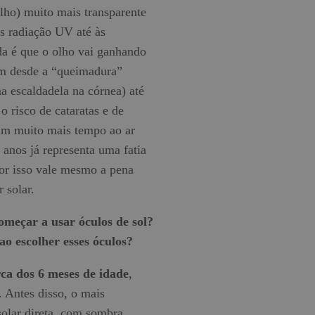
 olho) muito mais transparente
is radiação UV até às
ida é que o olho vai ganhando
uem desde a “queimadura”
ma escaldadela na córnea) até
 risco de cataratas e de
am muito mais tempo ao ar
 anos já representa uma fatia
or isso vale mesmo a pena
 solar.
omeçar a usar óculos de sol?
o escolher esses óculos?
rca dos 6 meses de idade
,
. Antes disso, o mais
solar direta, com sombra,