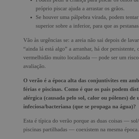
próprio piscar ajuda a arrastar os grãos.
Se houver uma pálpebra virada, podem tentar
superior sobre a inferior, para que as pestana
Vão às urgências se: a areia não sai depois de lava
“ainda lá está algo” a arranhar, há dor persistente
vermelhidão muito localizada — pode ser um risco
avaliação.
O verão é a época alta das conjuntivites em am
férias e piscinas. Como é que os pais podem dis
alérgica (causada pelo sol, calor ou pólenes) de
infeciosa/bacteriana (que se propaga na água)?
Esta é típica do verão porque as duas coisas — sol
piscinas partilhadas — coexistem na mesma época