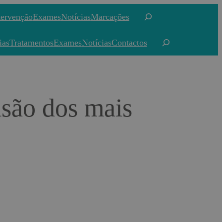
Pesquisar
tervenção
Exames
Notícias
Marcações
Pesquisar
ias
Tratamentos
Exames
Notícias
Contactos
isão dos mais