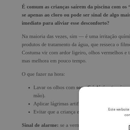
É comum as crianças saírem da piscina com os “
se apenas ao cloro ou pode ser sinal de algo mai
imediato para aliviar esse desconforto?
Na maioria das vezes, sim — é uma irritação quími
produtos de tratamento da água, que resseca o filme
Costuma vir com ardor ligeiro, olhos vermelhos e 
mas melhora em pouco tempo.
O que fazer na hora:
Lavar os olhos com
soro fisiológico
(ou água
mão).
Aplicar lágrimas artificiais/lubrificantes se t
Este website
Evitar que a criança esfregue os olhos.
con
Sinal de alarme:
se a vermelhidão não melhora e