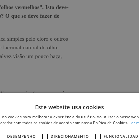
olhos vermelhos”. Isto deve-
s? O que se deve fazer de
ca simples pelo cloro e outros
 lacrimal natural do olho.
talvez visão um pouco baça,
 limpa, se não tiverem soro à
Este website usa cookies
iverem em casa.
 usa cookies para melhorar a experiência do usuário. Ao utilizar o nosso webs
cordar com todos os cookies de acordo com nossa Política de Cookies.
Ler 
m algumas horas, se aparecem
DESEMPENHO
DIRECIONAMENTO
FUNCIONALIDAD