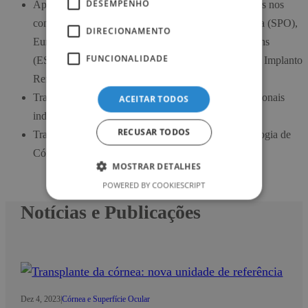
DESEMPENHO
Apresentação regular de comunicações orais e posters nos
congressos da Sociedade Portuguesa de Oftalmologia (SPO),
DIRECIONAMENTO
European Society of Cataract and Refractive Surgeons
FUNCIONALIDADE
(ESCRS) e Sociedade Espanhola de Cirurgia Ocular Implanto
Refractiva (SECOIR).
Trabalhos publicados em revistas científicas internacionais
ACEITAR TODOS
indexadas (PubMed).
RECUSAR TODOS
Trabalhos de investigação e clínicos na área da patologia de
Córnea e da Cirurgia Refractiva.
MOSTRAR DETALHES
POWERED BY COOKIESCRIPT
Notícias e Publicações
Dez 4, 2023
|
Córnea e Superfície Ocular