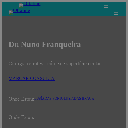
Saltar
para
o
conteúdo
Dr. Nuno Franqueira
Cirurgia refrativa, córnea e superfície ocular
MARCAR CONSULTA
Onde Estou:
LUSÍADAS PORTO
LUSÍADAS BRAGA
Onde Estou: