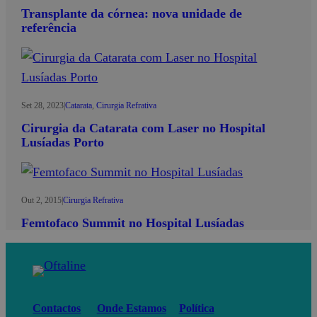
Transplante da córnea: nova unidade de
referência
Set 28, 2023
|
Catarata
, 
Cirurgia Refrativa
Cirurgia da Catarata com Laser no Hospital
Lusíadas Porto
Out 2, 2015
|
Cirurgia Refrativa
Femtofaco Summit no Hospital Lusíadas
Contactos
Onde Estamos
Política