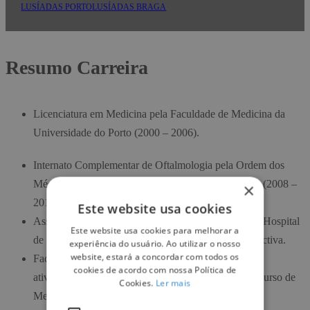
LUSÍADAS PORTO
LUSÍADAS BRAGA
Resumo Carreira
Licenciatura em Medicina pela Faculdade de Medicina da
Universidade do Porto (2000 – 2006).
Internato Complementar de Oftalmologia pela Ordem dos
Médicos nos Hospitais da Universidade de Coimbra (2008 –
×
2012).
Este website usa cookies
Assistente Hospitalar no serviço de Oftalmologia do Hospital
Este website usa cookies para melhorar a
de Braga no Departamento de córnea e cirurgia refractiva.
experiência do usuário. Ao utilizar o nosso
website, estará a concordar com todos os
Faculdade de Medicina da Universidade do Minho –
cookies de acordo com nossa Política de
atividade assistencial nas aulas de Oftalmologia do Curso de
Cookies.
Ler mais
Medicina.