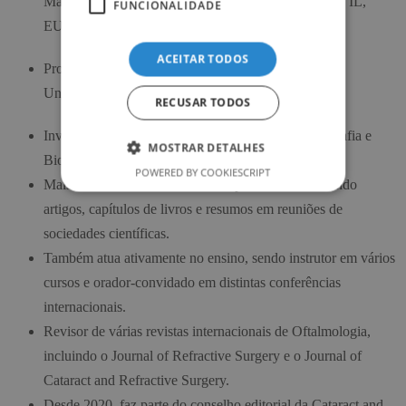
Management da Northwestern University (Evanston, IL,
FUNCIONALIDADE
EUA) em 2019.
ACEITAR TODOS
Professor de Oftalmologia na Escola de Medicina da
Universidade do Minho.
RECUSAR TODOS
Investigador ativo do Grupo de Estudos em Tomografia e
MOSTRAR DETALHES
Biomecânica da Córnea do Rio de Janeiro.
POWERED BY COOKIESCRIPT
Mais de 100 trabalhos científicos publicados, incluindo
artigos, capítulos de livros e resumos em reuniões de
sociedades científicas.
Também atua ativamente no ensino, sendo instrutor em vários
cursos e orador-convidado em distintas conferências
internacionais.
Revisor de várias revistas internacionais de Oftalmologia,
incluindo o Journal of Refractive Surgery e o Journal of
Cataract and Refractive Surgery.
Desde 2020, faz parte do conselho editorial da Cataract and