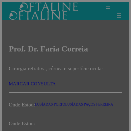
Saltar
para
o
conteúdo
Prof. Dr. Faria Correia
Cirurgia refrativa, córnea e superfície ocular
MARCAR CONSULTA
Onde Estou:
LUSÍADAS PORTO
LUSÍADAS PAÇOS FERREIRA
Onde Estou: