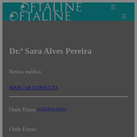
Saltar
para
o
conteúdo
Dr.ª Sara Alves Pereira
Retina médica
MARCAR CONSULTA
Onde Estou:
LUSÍADAS MAIA
Onde Estou: