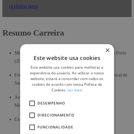
LUSÍADAS MAIA
Resumo Carreira
×
​Mestrado Integrado em Medicina na Universidade do Porto
Este website usa cookies
(2010 – 2016).
Este website usa cookies para melhorar a
experiência do usuário. Ao utilizar o nosso
Formação Específica em Oftalmologia na Unidade Local de
website, estará a concordar com todos os
Saúde de Matosinhos (2018 – 2022).
cookies de acordo com nossa Política de
Cookies.
Ler mais
Assistente Hospitalar na Unidade Local de Saúde de
DESEMPENHO
Matosinhos (desde 2022).
DIRECIONAMENTO
Exame Europeu de Oftalmologia (2022).
FUNCIONALIDADE